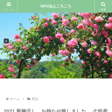
NPO法人ころころ
メニュー
検索
ホーム
商品
2021 新梅干し お待たせ致しました。 七折産