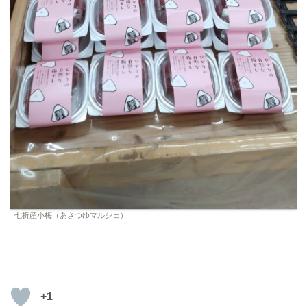
七折産小梅（あさつゆマルシェ）
+1