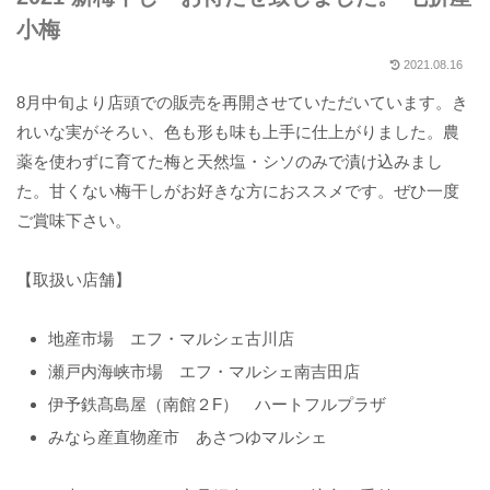
小梅
2021.08.16
8月中旬より店頭での販売を再開させていただいています。き
れいな実がそろい、色も形も味も上手に仕上がりました。農
薬を使わずに育てた梅と天然塩・シソのみで漬け込みまし
た。甘くない梅干しがお好きな方におススメです。ぜひ一度
ご賞味下さい。
【取扱い店舗】
地産市場 エフ・マルシェ古川店
瀬戸内海峡市場 エフ・マルシェ南吉田店
伊予鉄髙島屋（南館２F） ハートフルプラザ
みなら産直物産市 あさつゆマルシェ